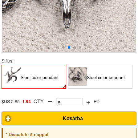
Stílus:
Steel color pendant
Steel color pendant
+
QTY:
(without chain)
(plus 3.0*60cm pearl
$US 2.85
1.94
PC
Kosárba
chain)
*
Dispatch:
5 nappal