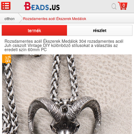
0
otthon
Rozsdamentes acél Ékszerek Medálok
termék
részlet
Rozsdamentes acél Ékszerek Medálok 304 rozsdamentes acél
Juh csiszolt Vintage DIY különböző stílusokat a választás az
eredeti szín 60mm PC
32