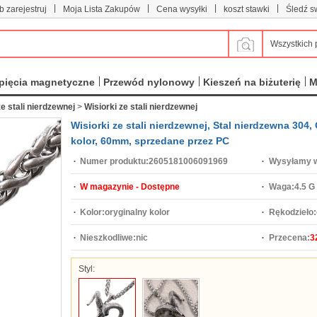
|
|
|
|
b zarejestruj
Moja Lista Zakupów
Cena wysyłki
koszt stawki
Śledź s
Wszystkich 
pięcia magnetyczne
Przewód nylonowy
Kieszeń na biżuterię
M
e stali nierdzewnej
>
Wisiorki ze stali nierdzewnej
Wisiorki ze stali nierdzewnej, Stal nierdzewna 304
kolor, 60mm, sprzedane przez PC
Numer produktu:
2605181006091969
Wysyłamy w
W magazynie - Dostępne
Waga:
4.5 G
Kolor:
oryginalny kolor
Rękodzieło:
Nieszkodliwe:
nic
Przecena:
3
Styl: