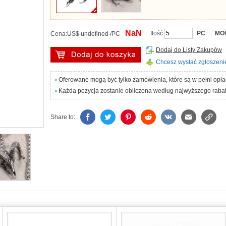
NaN
Ilość
PC
MO
Cena:
US$ undefined /PC
Dodaj do Listy Zakupów
Chcesz wysłać zgłoszeni
Oferowane mogą być tylko zamówienia, które są w pełni opł
Każda pozycja zostanie obliczona według najwyższego rabat
Share to: