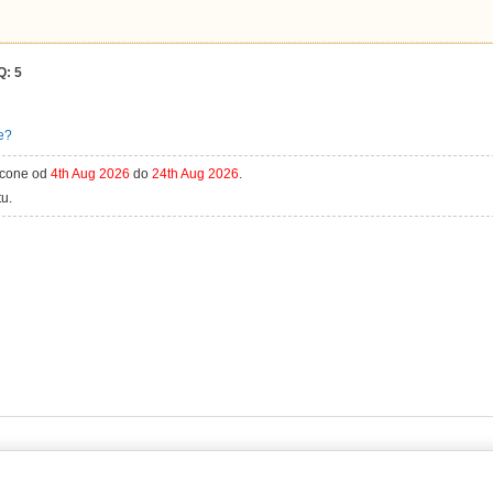
Q:
5
e?
acone od
4th Aug 2026
do
24th Aug 2026
.
u.