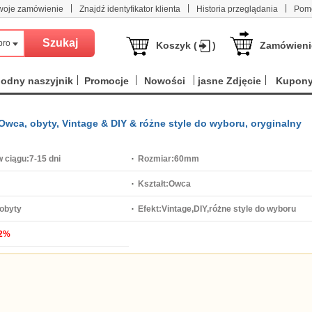
|
|
|
woje zamówienie
Znajdź identyfikator klienta
Historia przeglądania
Pom
produktów
Koszyk (
)
Zamówieni
odny naszyjnik
Promocje
Nowości
jasne Zdjęcie
Kupon
, Owca, obyty, Vintage & DIY & różne style do wyboru, oryginalny
 ciągu:
7-15 dni
Rozmiar:
60mm
Kształt:
Owca
obyty
Efekt:
Vintage,DIY,różne style do wyboru
2%