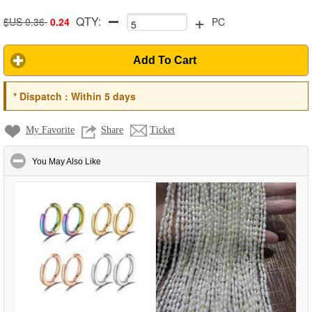
+
QTY:
$US 0.36
0.24
PC
Add To Cart
*
Dispatch :
Within 5 days
My Favorite
Share
Ticket
click to collapse contents
You May Also Like