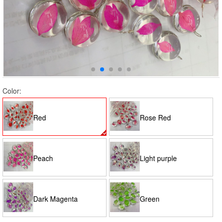
Color:
Red
Rose Red
Peach
Light purple
Dark Magenta
Green