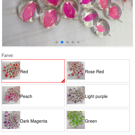
Farve:
Red
Rose Red
Peach
Light purple
Dark Magenta
Green