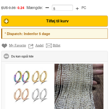
+
Mængde:
$US 0.36
0.24
PC
Tilføj til kurv
*
Dispatch:
Indenfor 5 dage
My Favorite
Andel
Billet
click to collapse contents
Du kan også lide