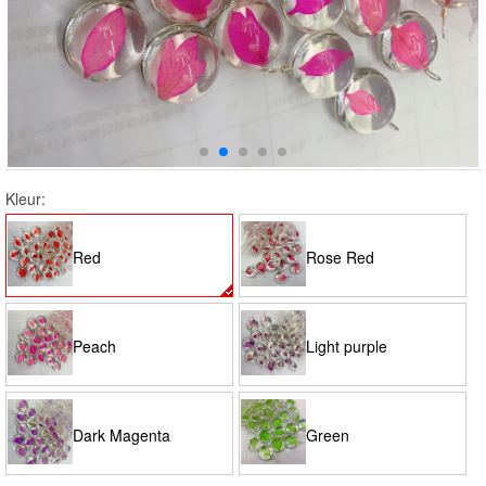
Kleur:
Red
Rose Red
Peach
Light purple
Dark Magenta
Green