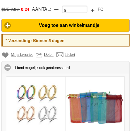
+
AANTAL:
$US 0.36
0.24
PC
Voeg toe aan winkelmandje
*
Verzending:
Binnen 5 dagen
Mijn favoriet
Delen
Ticket
click to collapse contents
U bent mogelijk ook geïnteresseerd