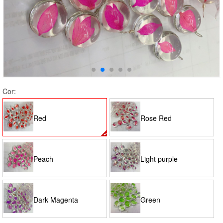
Cor:
Red
Rose Red
Peach
Light purple
Dark Magenta
Green