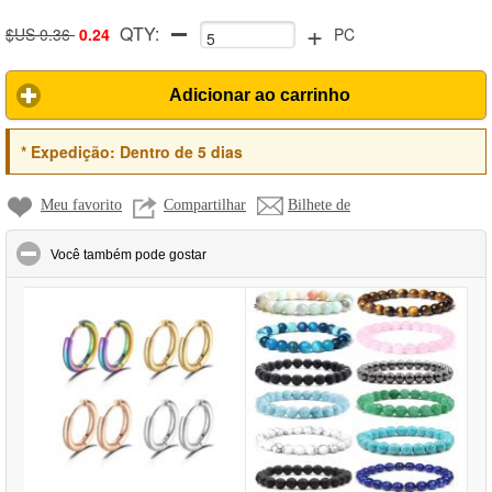
+
QTY:
$US 0.36
0.24
PC
Adicionar ao carrinho
*
Expedição:
Dentro de 5 dias
Meu favorito
Compartilhar
Bilhete de
click to collapse contents
Você também pode gostar