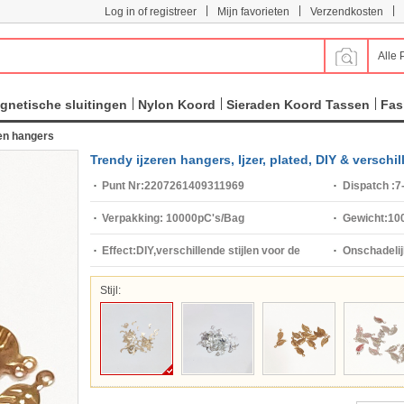
|
|
|
Log in of registreer
Mijn favorieten
Verzendkosten
Alle 
gnetische sluitingen
Nylon Koord
Sieraden Koord Tassen
Fas
ren hangers
Trendy ijzeren hangers, Ijzer, plated, DIY & versch
Punt Nr:
2207261409311969
Dispatch :
7
Verpakking:
10000pC's/Bag
Gewicht:
10
Effect:
DIY,verschillende stijlen voor de
Onschadelij
keuze
Stijl: