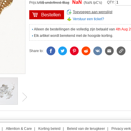
NaN
QTY:
Prijs:
US$ undefined /Bag
(NaN /pC's)
Toevoegen aan wenslijst
Verstuur een ticket?
Alleen de bestellingen die volledig zijn betaald van
4th Aug 
Elk artikel wordt berekend met de hoogste korting.
Share to:
|
Attention & Care
|
Korting beleid
|
Beleid van de terugkeer
|
Privacy verk