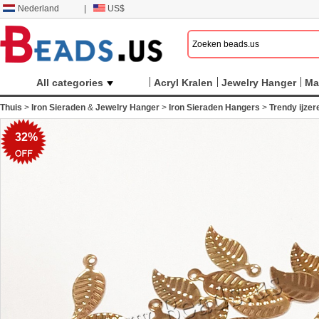
Nederland
|
US$
All categories
Acryl Kralen
Jewelry Hanger
Ma
Thuis
>
Iron Sieraden
&
Jewelry Hanger
>
Iron Sieraden Hangers
>
Trendy ijze
32%