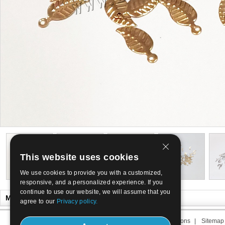
This website uses cookies
We use cookies to provide you with a customized,
responsive, and a personalized experience. If you
continue to use our website, we will assume that you
Misschien wilt u ook
agree to our
Privacy policy.
Over ons
|
Contacteer ons
|
Termijn van ons
|
Sitemap