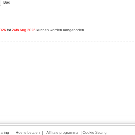
Bag
2026
tot
24th Aug 2026
kunnen worden aangeboden.
laring
|
Hoe te betalen
|
Affiliate programma
|
Cookie Setting