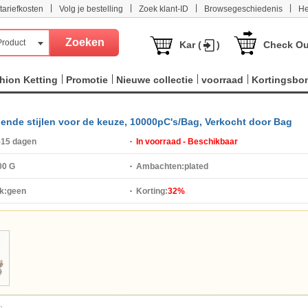
|
|
|
|
tariefkosten
Volg je bestelling
Zoek klant-ID
Browsegeschiedenis
He
Product
Kar (
)
Check Ou
hion Ketting
Promotie
Nieuwe collectie
voorraad
Kortingsbo
illende stijlen voor de keuze, 10000pC's/Bag, Verkocht door Bag
-15 dagen
In voorraad - Beschikbaar
00 G
Ambachten:
plated
k:
geen
Korting:
32%