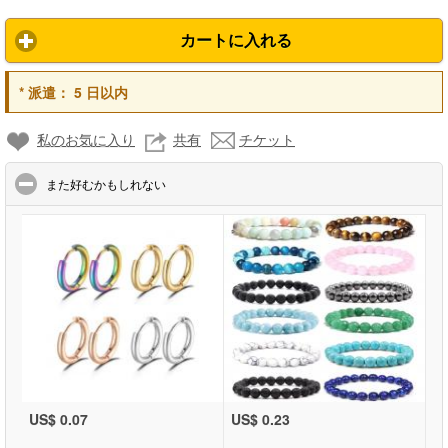
カートに入れる
*
派遣：
5 日以内
私のお気に入り
共有
チケット
click to collapse contents
また好むかもしれない
US$ 0.07
US$ 0.23