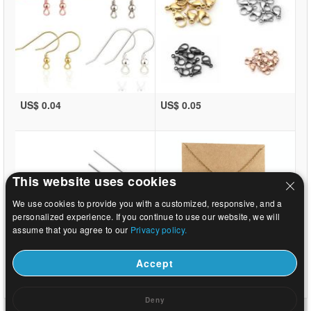
US$ 0.04
US$ 0.05
This website uses cookies
We use cookies to provide you with a customized, responsive, and a
personalized experience. If you continue to use our website, we will
assume that you agree to our
Privacy policy.
Accept
US$ 0.02
US$ 0.37
Deny
ホーム
|
について
|
お問い合わせ
|
完全なサイト