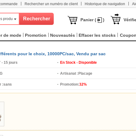
|
|
|
e commande
Rechercher un numéro de client
Historique de navigation
Ai
s produits
Panier (
)
Vérifi
er de mode
Promotion
Nouveautés
Effacer les stocks
Coupo
ifférents pour le choix, 10000PC/sac, Vendu par sac
 - 15 jours
En Stock - Disponible
 G
Artisanat :
Placage
 :
sans
Promotion:
32%