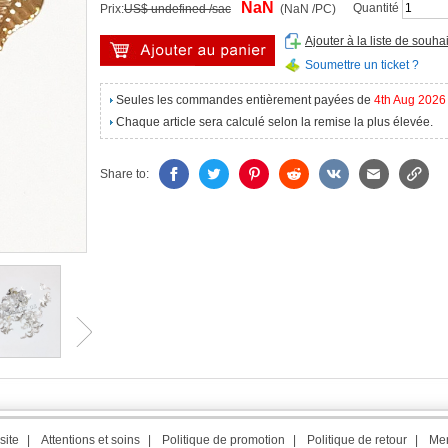
NaN
Quantité
Prix:
US$ undefined /sac
(NaN /PC)
Ajouter à la liste de souhai
Soumettre un ticket ?
Seules les commandes entièrement payées de
4th Aug 2026
Chaque article sera calculé selon la remise la plus élevée.
Share to:
site
|
Attentions et soins
|
Politique de promotion
|
Politique de retour
|
Men