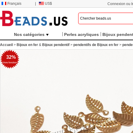
Français
|
US$
Connexion ou In
Nos catégories
Perles acryliques
Bijoux pendent
Accueil
>
Bijoux en fer
&
Bijoux pendentif
>
pendentifs de Bijoux en fer
>
penden
32%