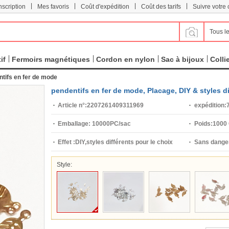
|
|
|
|
scription
Mes favoris
Coût d'expédition
Coût des tarifs
Suivre votr
Tous le
if
Fermoirs magnétiques
Cordon en nylon
Sac à bijoux
Colli
tifs en fer de mode
pendentifs en fer de mode, Placage, DIY & styles d
Article n°:
2207261409311969
expédition:
7
Emballage:
10000PC/sac
Poids:
1000
Effet :
DIY,styles différents pour le choix
Sans danger
Style: