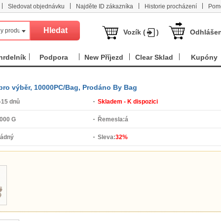
|
|
|
|
Sledovat objednávku
Najděte ID zákazníka
Historie procházení
Pom
y produkt
Vozík (
)
Odhlášen
hrdelník
Podpora
New Příjezd
Clear Sklad
Kupóny
y pro výběr, 10000PC/Bag, Prodáno By Bag
-15 dnů
Skladem - K dispozici
000 G
Řemesla:
á
žádný
Sleva:
32%