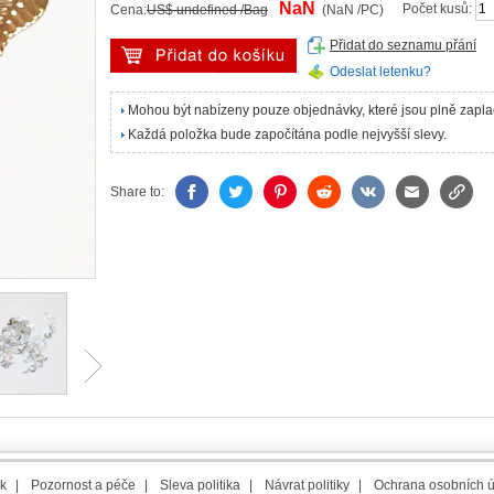
NaN
Počet kusů:
Cena:
US$ undefined /Bag
(NaN /PC)
Přidat do seznamu přání
Odeslat letenku?
Mohou být nabízeny pouze objednávky, které jsou plně zapl
Každá položka bude započítána podle nejvyšší slevy.
Share to:
k
|
Pozornost a péče
|
Sleva politika
|
Návrat politiky
|
Ochrana osobních 