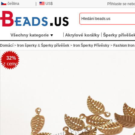
čeština
|
US$
Přihlaste se nebo
Všechny kategorie
Akrylové korálky
Šperky přívěše
Domácí
>
Iron šperky
&
Šperky přívěšek
>
Iron Šperky Přívěsky
>
Fashion Iron
32%