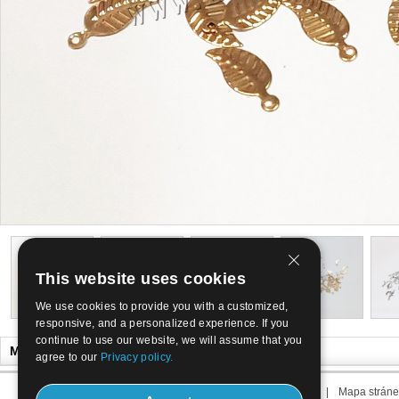
This website uses cookies
We use cookies to provide you with a customized,
responsive, and a personalized experience. If you
continue to use our website, we will assume that you
Může se Vám líbit
agree to our
Privacy policy.
O nás
|
Kontaktujte nás
|
Termín nás
|
Mapa stráne