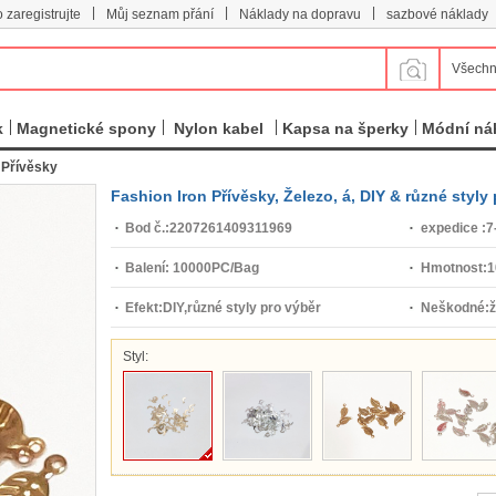
|
|
|
 zaregistrujte
Můj seznam přání
Náklady na dopravu
sazbové náklady
Všechn
k
Magnetické spony
Nylon kabel
Kapsa na šperky
Módní ná
 Přívěsky
Fashion Iron Přívěsky, Železo, á, DIY & různé styl
Bod č.:
2207261409311969
expedice :
7
Balení:
10000PC/Bag
Hmotnost:
1
Efekt:
DIY,různé styly pro výběr
Neškodné:
Styl: