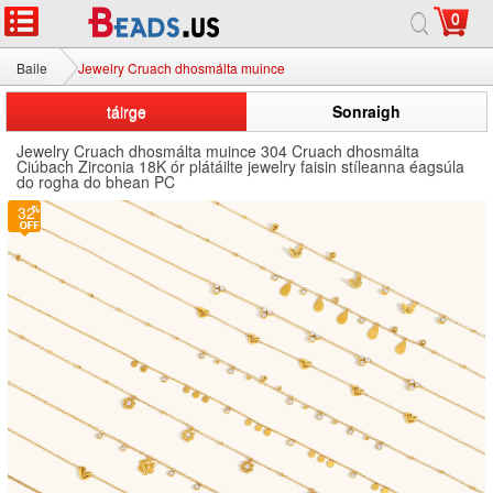
0
Baile
Jewelry Cruach dhosmálta muince
táirge
Sonraigh
Jewelry Cruach dhosmálta muince 304 Cruach dhosmálta
Ciúbach Zirconia 18K ór plátáilte jewelry faisin stíleanna éagsúla
do rogha do bhean PC
32