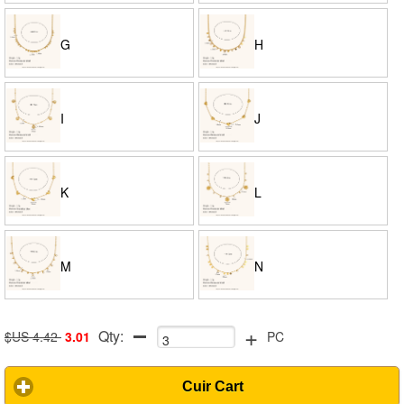
G
H
I
J
K
L
M
N
+
Qty:
$US 4.42
3.01
PC
Cuir Cart