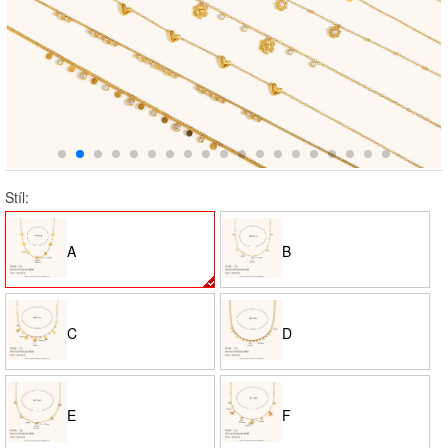
Stíl:
A
B
C
D
E
F