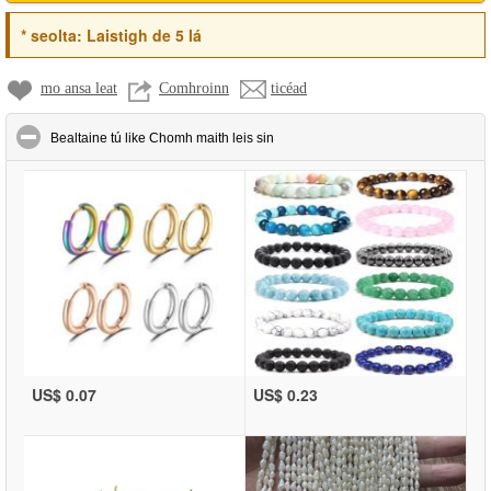
*
seolta:
Laistigh de 5 lá
mo ansa leat
Comhroinn
ticéad
click to collapse contents
Bealtaine tú like Chomh maith leis sin
US$ 0.07
US$ 0.23