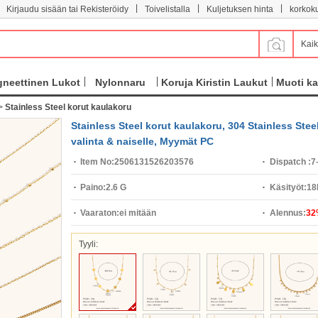
|
|
|
Kirjaudu sisään tai Rekisteröidy
Toivelistalla
Kuljetuksen hinta
korkok
Kaik
neettinen Lukot
Nylonnaru
Koruja Kiristin Laukut
Muoti ka
>
Stainless Steel korut kaulakoru
Stainless Steel korut kaulakoru, 304 Stainless Steel
valinta & naiselle, Myymät PC
Item No:
2506131526203576
Dispatch :
7
Paino:
2.6 G
Käsityöt:
18
Vaaraton:
ei mitään
Alennus:
32
Tyyli: