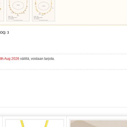
OQ:
3
4th Aug 2026
välillä, voidaan tarjota.