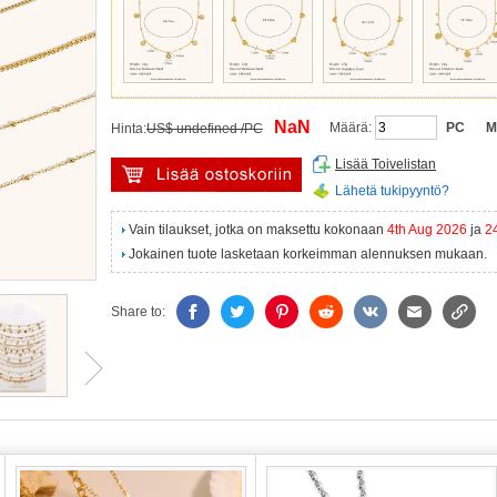
NaN
Määrä:
PC
M
Hinta:
US$ undefined /PC
Lisää Toivelistan
Lähetä tukipyyntö?
Vain tilaukset, jotka on maksettu kokonaan
4th Aug 2026
ja
2
Jokainen tuote lasketaan korkeimman alennuksen mukaan.
Share to: