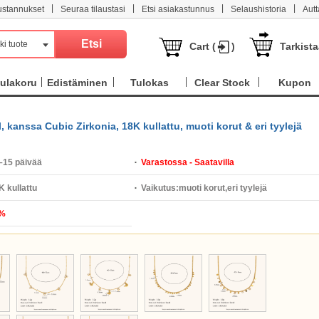
|
|
|
|
ustannukset
Seuraa tilaustasi
Etsi asiakastunnus
Selaushistoria
Aut
ki tuote
Cart (
)
Tarkist
ulakoru
Edistäminen
Tulokas
Clear Stock
Kupon
, kanssa Cubic Zirkonia, 18K kullattu, muoti korut & eri tyylejä
–15 päivää
Varastossa - Saatavilla
K kullattu
Vaikutus:
muoti korut,eri tyylejä
%
valinta,naiselle