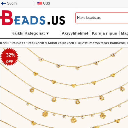
Suomi
|
US$
Kaikki Kategoriat
Akryylihelmet
Koruja riipus
Mag
Koti
>
Stainless Steel korut
&
Muoti kaulakoru
>
Ruostumaton teräs kaulakoru
32%