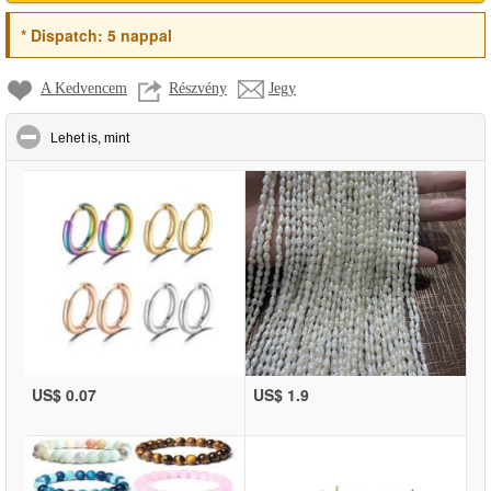
*
Dispatch:
5 nappal
A Kedvencem
Részvény
Jegy
click to collapse contents
Lehet is, mint
US$ 0.07
US$ 1.9