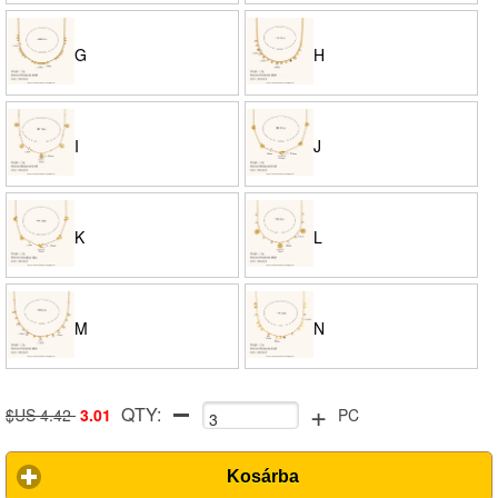
G
H
I
J
K
L
M
N
+
QTY:
$US 4.42
3.01
PC
Kosárba