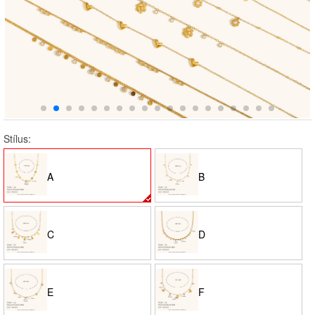
Stílus:
A
B
C
D
E
F