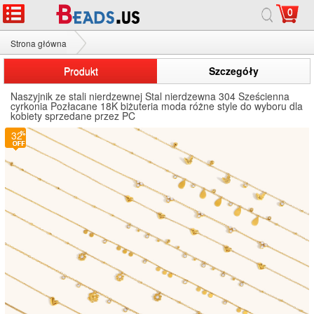
0
Strona główna
Naszyjnik ze stali nierdzewnej
Produkt
Szczegóły
Naszyjnik ze stali nierdzewnej Stal nierdzewna 304 Sześcienna
cyrkonia Pozłacane 18K biżuteria moda różne style do wyboru dla
kobiety sprzedane przez PC
32