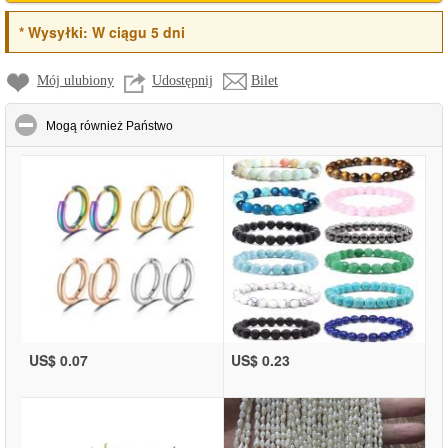
*
Wysyłki:
W ciągu 5 dni
Mój ulubiony
Udostępnij
Bilet
click to collapse contents
Mogą również Państwo
US$ 0.07
US$ 0.23