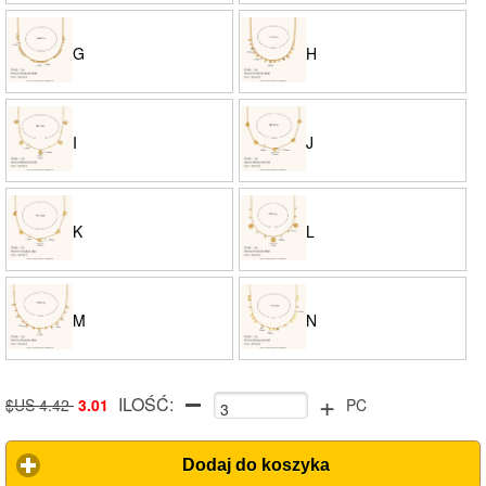
G
H
I
J
K
L
M
N
+
ILOŚĆ:
$US 4.42
3.01
PC
Dodaj do koszyka