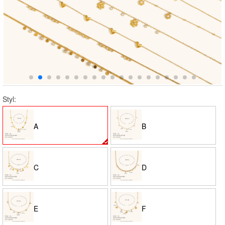
Styl:
A
B
C
D
E
F