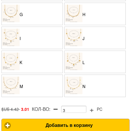
G
H
I
J
K
L
M
N
+
КОЛ-ВО:
$US 4.42
3.01
PC
Добавить в корзину