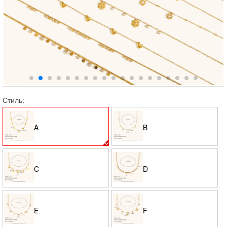
Стиль:
A
B
C
D
E
F