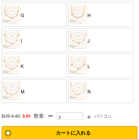
G
H
I
J
K
L
M
N
+
数量:
$US 4.42
3.01
パソコン
カートに入れる