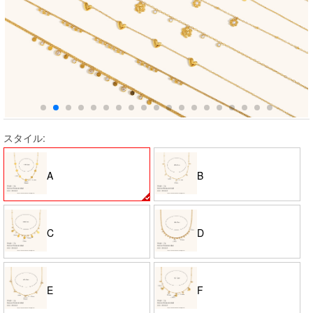
スタイル:
A
B
C
D
E
F