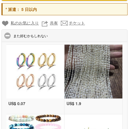
*
派遣：
5 日以内
私のお気に入り
共有
チケット
click to collapse contents
また好むかもしれない
US$ 0.07
US$ 1.9