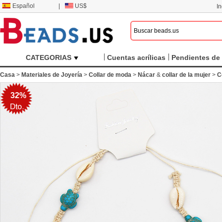
Español
|
US$
I
CATEGORIAS
Cuentas acrílicas
Pendientes de 
Casa
>
Materiales de Joyería
>
Collar de moda
>
Nácar
&
collar de la mujer
>
C
32%