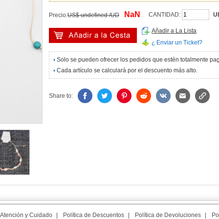
NaN
CANTIDAD:
U
Precio:
US$ undefined /UD
Añadir a La Lista
¿ Enviar un Ticket?
Solo se pueden ofrecer los pedidos que estén totalmente p
Cada artículo se calculará por el descuento más alto.
Share to:
Atención y Cuidado
|
Política de Descuentos
|
Política de Devoluciones
|
Po