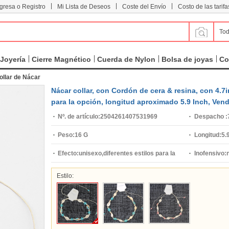
|
|
|
ngresa o Registro
Mi Lista de Deseos
Coste del Envío
Costo de las tarifa
Tod
Joyería
Cierre Magnético
Cuerda de Nylon
Bolsa de joyas
Co
ollar de Nácar
Nácar collar, con Cordón de cera & resina, con 4.
para la opción, longitud aproximado 5.9 Inch, Ven
Nº. de artículo:
2504261407531969
Despacho :
Peso:
16 G
Longitud:
5.
Efecto:
unisexo,diferentes estilos para la
Inofensivo:
opción
Estilo: