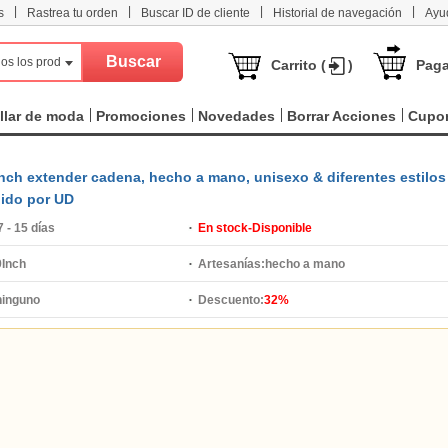
|
|
|
|
s
Rastrea tu orden
Buscar ID de cliente
Historial de navegación
Ayu
os los productos
Carrito (
)
Paga
llar de moda
Promociones
Novedades
Borrar Acciones
Cupo
7inch extender cadena, hecho a mano, unisexo & diferentes estilos
dido por UD
7 - 15 días
En stock-Disponible
9Inch
Artesanías:
hecho a mano
ninguno
Descuento:
32%