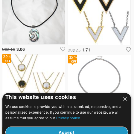
3.06
US$ 4.5
1.71
US$ 2.5
32
32
This website uses cookies
We use cookies to provide you with a customized, responsive, and a
personalized experience. If you continue to use our website, we will
assume that you agree to our
Privacy policy.
3.19
US$ 4.7
2.45
US$ 3.6
32
32
Accept