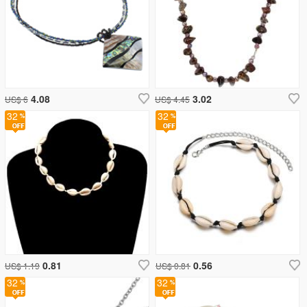
4.08
3.02
US$ 6
US$ 4.45
32
32
0.81
0.56
US$ 1.19
US$ 0.81
32
32