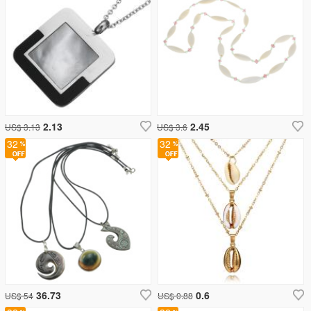
2.13
2.45
US$ 3.13
US$ 3.6
32
32
36.73
0.6
US$ 54
US$ 0.88