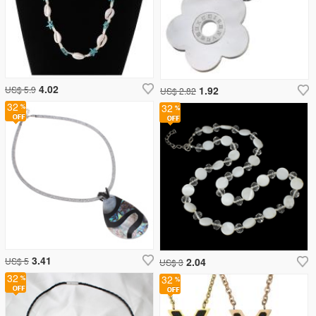
4.02
US$ 5.9
1.92
US$ 2.82
32
32
3.41
US$ 5
2.04
US$ 3
32
32