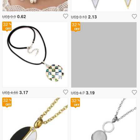
0.62
2.13
US$ 0.9
US$ 3.13
32
32
3.17
3.19
US$ 4.66
US$ 4.7
32
32