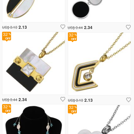
2.13
2.34
US$ 3.13
US$ 3.44
32
32
2.34
US$ 3.44
2.13
US$ 3.13
32
32