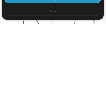
Deny
2.04
US$ 3
2.04
US$ 3
32
32
61.2
US$ 90
4.08
US$ 6