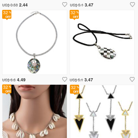
2.44
3.47
US$ 3.58
US$ 5.1
32
32
4.49
3.47
US$ 6.6
US$ 5.1
32
32