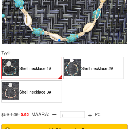
Tyyli:
Shell necklace 1#
Shell necklace 2#
Shell necklace 3#
+
MÄÄRÄ:
$US 1.35
0.92
PC