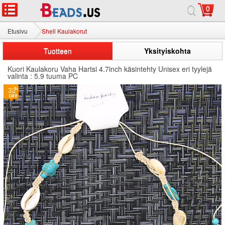
0
Etusivu
Shell Kaulakorut
Tuotteen
Yksityiskohta
Kuori Kaulakoru Vaha Hartsi 4.7inch käsintehty Unisex eri tyylejä
valinta : 5.9 tuuma PC
32