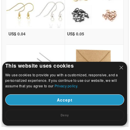
US$ 0.04
US$ 0.05
This website uses cookies
We use cookies to provide you with a customized, responsive, and a
personalized experience. If you continue to use our website, we will
assume that you agree to our
Privacy policy.
Accept
US$ 0.02
US$ 0.37
Deny
Etusivu
|
noin
|
Ota meihin yhteyttä
|
Koko sivusto
© 2026 Linnunrata Korut Ltd. Kaikki oikeudet pidätetään.