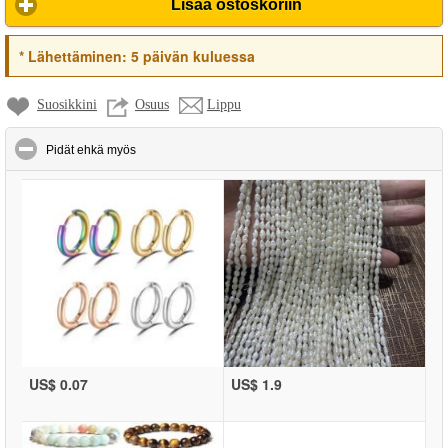
Lisää ostoskoriin
*
Lähettäminen:
5 päivän kuluessa
Suosikkini
Osuus
Lippu
click to collapse contents
Pidät ehkä myös
US$ 0.07
US$ 1.9