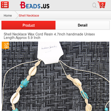
0
Home
Shell Necklace
Product
Detail
Shell Necklace Wax Cord Resin 4.7inch handmade Unisex
Length:Approx 5.9 Inch
32