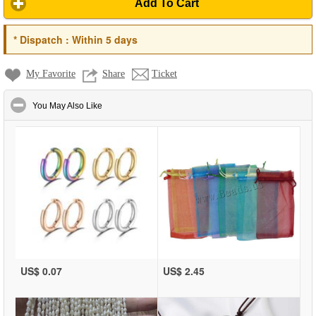
Add To Cart
*
Dispatch :
Within 5 days
My Favorite
Share
Ticket
click to collapse contents
You May Also Like
US$ 0.07
US$ 2.45