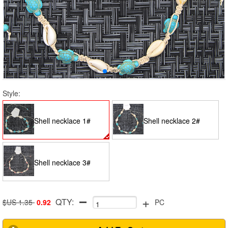
Style:
Shell necklace 1#
Shell necklace 2#
Shell necklace 3#
+
QTY:
$US 1.35
0.92
PC