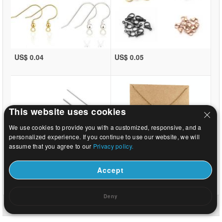
US$ 0.04
US$ 0.05
This website uses cookies
We use cookies to provide you with a customized, responsive, and a
personalized experience. If you continue to use our website, we will
assume that you agree to our
Privacy policy.
Accept
US$ 0.02
US$ 0.37
Deny
ホーム
|
について
|
お問い合わせ
|
完全なサイト
© 2026 銀河の宝石株式会社すべての権利予約します。