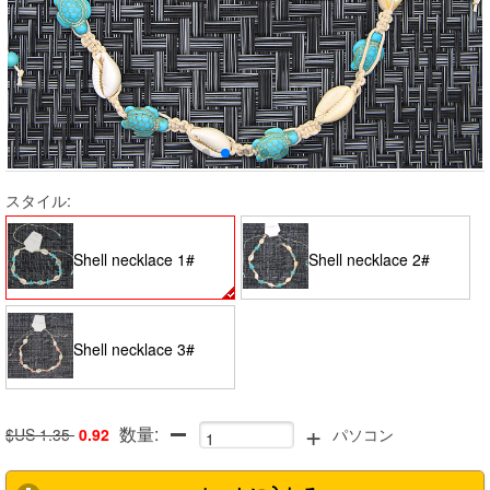
スタイル:
Shell necklace 1#
Shell necklace 2#
Shell necklace 3#
+
数量:
$US 1.35
0.92
パソコン