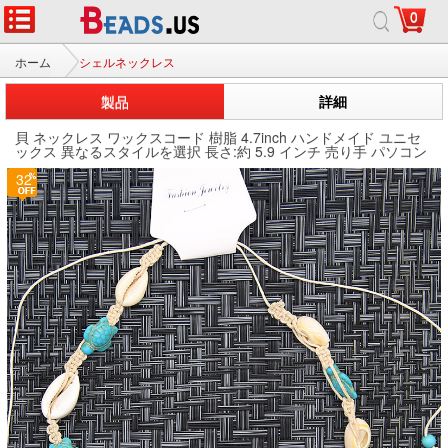
0
ホーム
シェルネックレス
製品
詳細
貝 ネックレス ワックスコード 樹脂 4.7inch ハンドメイド ユニセ
ックス 異なるスタイルを選択 長さ:約 5.9 インチ 売り手 パソコン
32