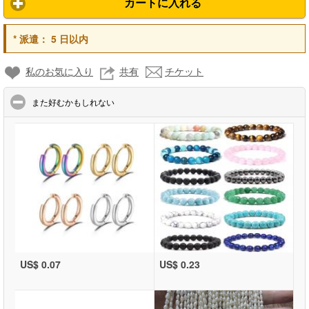
カートに入れる
*
派遣：
5 日以内
私のお気に入り
共有
チケット
click to collapse contents
また好むかもしれない
US$ 0.07
US$ 0.23