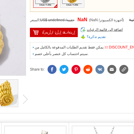
NaN
يبة
(NaN /أجهزة الكمبيوتر)
US$ undefined /حقيبة
السعر:
اضافة إلى قائمة الرغبات
تقديم تذكرة؟
٪٪ DISCOUNT_E
يمكن فقط تقديم الطلبات المدفوعة بالكامل من
سيتم احتساب كل عنصر بأعلى خصم.
Share to: