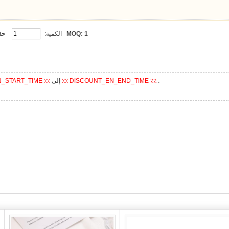
1
MOQ:
الكمية:
حق
.
٪٪ DISCOUNT_EN_END_TIME ٪٪
إلى
N_START_TIME ٪٪