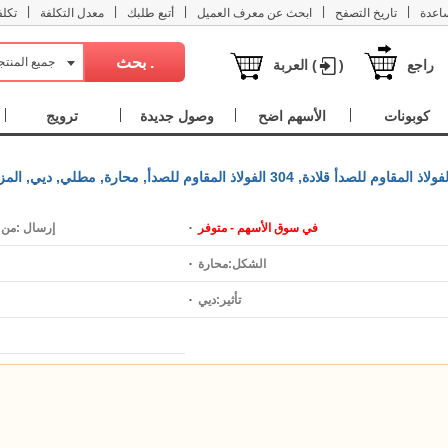
|
|
|
|
|
اعدة
تاريخ التصفح
ابحث عن معرف العميل
أتبع طلبك
معدل التكلفة
تكل
جميع المنت
راجع
)
العربة (
كوبونات
الأسهم اضح
وصول جديدة
ترويج
في سوق الأسهم - متوفر
إرسال :
من 7 إلى 15 يو
الشكل:
محارة
تأثير:
ديي