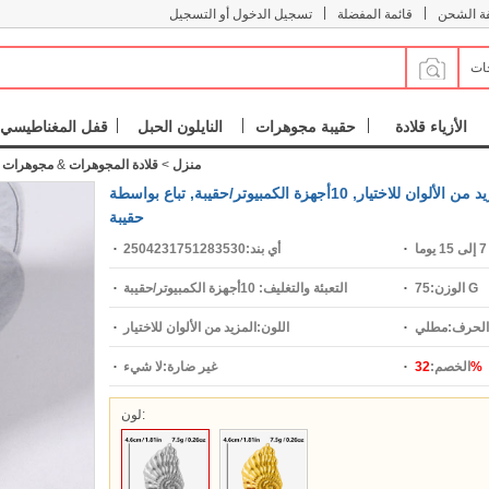
|
|
فة الشحن
قائمة المفضلة
تسجيل الدخول أو التسجيل
جات
الأزياء قلادة
حقيبة مجوهرات
النايلون الحبل
قفل المغناطيسي
منزل
>
قلادة المجوهرات
&
مجوهرات ا
الفولاذ المقاوم للصدأ قلادة, 304 الفولاذ المقاوم للصدأ, محارة, مطلي, ديي, المزيد من الألوان للاختيار, 10أجهزة الكمبيوتر/حقيبة, تباع بواسطة
حقيبة
ما
أي بند:
2504231751283530
75 G
الوزن:
التعبئة والتغليف:
10أجهزة الكمبيوتر/حقيبة
الحرف:
مطلي
اللون:
المزيد من الألوان للاختيار
32%
الخصم:
غير ضارة:
لا شيء
لون: