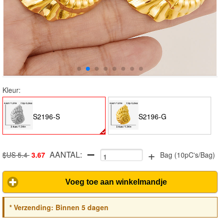
Kleur:
S2196-S
S2196-G
+
AANTAL:
$US 5.4
3.67
Bag
(
10pC's/Bag
)
Voeg toe aan winkelmandje
*
Verzending:
Binnen 5 dagen