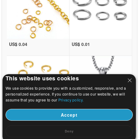
US$ 0.04
US$ 0.01
This website uses cookies
We use cookies to provide you with a customized, responsive, and a
personalized experience. If you continue to use our website, we will
assume that you agree to our
Privacy policy.
Accept
US$ 0.01
US$ 2.86
Deny
Huis
|
Over
|
Neem contact met ons op
|
Volledige Site
© 2026 Melkweg sieraden Ltd. Alle rechten voorbehouden.