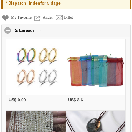
*
Dispatch:
Indenfor 5 dage
My Favorite
Andel
Billet
click to collapse contents
Du kan også lide
US$ 0.09
US$ 3.6