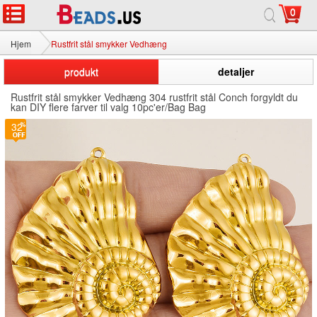
0
Hjem
Rustfrit stål smykker Vedhæng
produkt
detaljer
Rustfrit stål smykker Vedhæng 304 rustfrit stål Conch forgyldt du
kan DIY flere farver til valg 10pc'er/Bag Bag
32