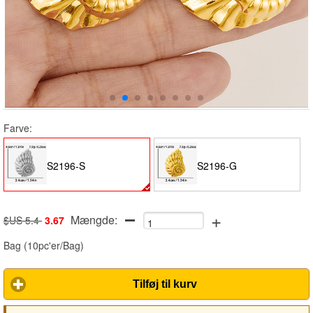
Farve:
S2196-S
S2196-G
+
Mængde:
$US 5.4
3.67
Bag
(
10pc'er/Bag
)
Tilføj til kurv