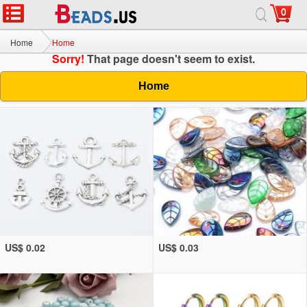
0
Home
Home
Sorry!
That page doesn't seem to exist.
Home
US$ 0.02
US$ 0.03