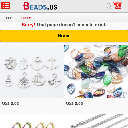
0
Home
Home
Sorry!
That page doesn't seem to exist.
Home
US$ 0.02
US$ 0.03