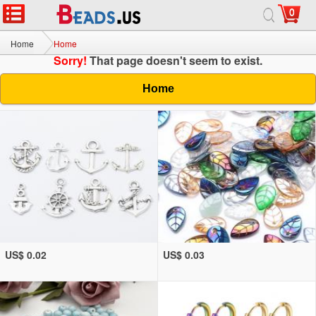
0
Home
Home
Sorry!
That page doesn't seem to exist.
Home
US$ 0.02
US$ 0.03