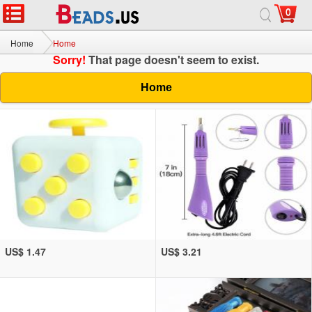
0
Home
Home
Sorry!
That page doesn't seem to exist.
Home
US$ 1.47
US$ 3.21