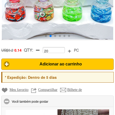
+
QTY:
US$0.2
0.14
PC
Adicionar ao carrinho
*
Expedição:
Dentro de 5 dias
Meu favorito
Compartilhar
Bilhete de
click to collapse contents
Você também pode gostar