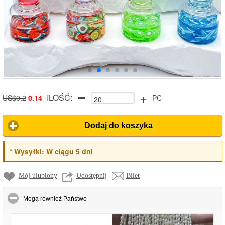
+
ILOŚĆ:
US$0.2
0.14
PC
Dodaj do koszyka
*
Wysyłki:
W ciągu 5 dni
Mój ulubiony
Udostępnij
Bilet
click to collapse contents
Mogą również Państwo