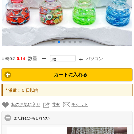
+
数量:
US$0.2
0.14
パソコン
カートに入れる
*
派遣：
5 日以内
私のお気に入り
共有
チケット
click to collapse contents
また好むかもしれない