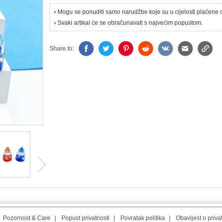
Mogu se ponuditi samo narudžbe koje su u cijelosti plaćene
Svaki artikal će se obračunavati s najvećim popustom.
Share to:
|
Pozornost & Care
|
Popust privatnosti
|
Povratak politika
|
Obavijest o priva