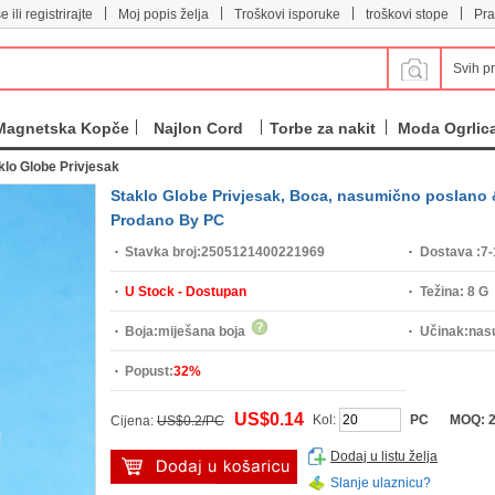
|
|
|
|
e ili registrirajte
Moj popis želja
Troškovi isporuke
troškovi stope
Pra
Svih p
Magnetska Kopče
Najlon Cord
Torbe za nakit
Moda Ogrlic
klo Globe Privjesak
Staklo Globe Privjesak, Boca, nasumično poslano 
Prodano By PC
Stavka broj:
2505121400221969
Dostava :
7-
U Stock - Dostupan
Težina:
8 G
Boja:
miješana boja
Učinak:
nas
Popust:
32%
DIY,transpa
US$0.14
Kol:
PC
MOQ:
Cijena:
US$0.2/PC
Dodaj u listu želja
Slanje ulaznicu?