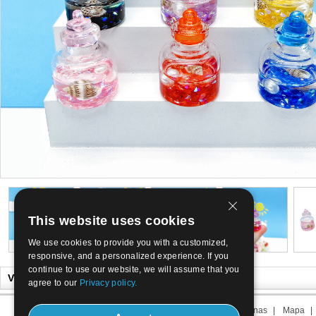
This website uses cookies
We use cookies to provide you with a customized,
responsive, and a personalized experience. If you
continue to use our website, we will assume that you
Vi svibanj također željeli
agree to our
Privacy policy.
O nama
|
Kontaktirajte nas
|
Rok nas
|
Mapa