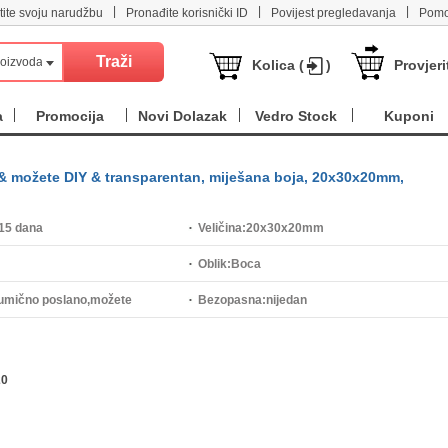
|
|
|
tite svoju narudžbu
Pronađite korisnički ID
Povijest pregledavanja
Pomo
roizvoda
Kolica (
)
Provjeri
a
Promocija
Novi Dolazak
Vedro Stock
Kuponi
& možete DIY & transparentan, miješana boja, 20x30x20mm,
15 dana
Veličina:
20x30x20mm
Oblik:
Boca
umično poslano,možete
Bezopasna:
nijedan
rentan
20