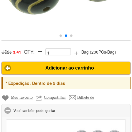
+
QTY:
US$5
3.41
Bag
(
200PCs/Bag
)
Adicionar ao carrinho
*
Expedição:
Dentro de 5 dias
Meu favorito
Compartilhar
Bilhete de
click to collapse contents
Você também pode gostar