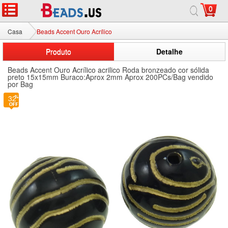
0
Casa
Beads Accent Ouro Acrílico
Produto
Detalhe
Beads Accent Ouro Acrílico acrilico Roda bronzeado cor sólida
preto 15x15mm Buraco:Aprox 2mm Aprox 200PCs/Bag vendido
por Bag
2
32