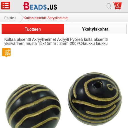
0
Etusivu
Kultaa aksentti Akryylihelmet
Tuotteen
Yksityiskohta
Kultaa aksentti Akryylihelmet Akryyli Pyöreä kulta aksentti
yksivärinen musta 15x15mm : 2mm 200PC/laukku laukku
32