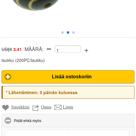
+
MÄÄRÄ:
US$5
3.41
laukku
(
200PC/laukku
)
Lisää ostoskoriin
*
Lähettäminen:
5 päivän kuluessa
Suosikkini
Osuus
Lippu
click to collapse contents
Pidät ehkä myös