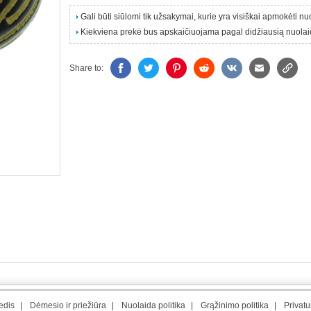
Gali būti siūlomi tik užsakymai, kurie yra visiškai apmokėti n
Kiekviena prekė bus apskaičiuojama pagal didžiausią nuolai
Share to:
edis
|
Dėmesio ir priežiūra
|
Nuolaida politika
|
Grąžinimo politika
|
Privat