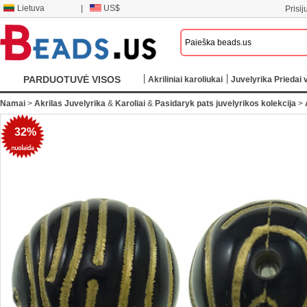
Lietuva
|
US$
Prisij
PARDUOTUVĖ VISOS
Akriliniai karoliukai
Juvelyrika Priedai v
KATEGORIJOS
Namai
>
Akrilas Juvelyrika
&
Karoliai
&
Pasidaryk pats juvelyrikos kolekcija
>
32%