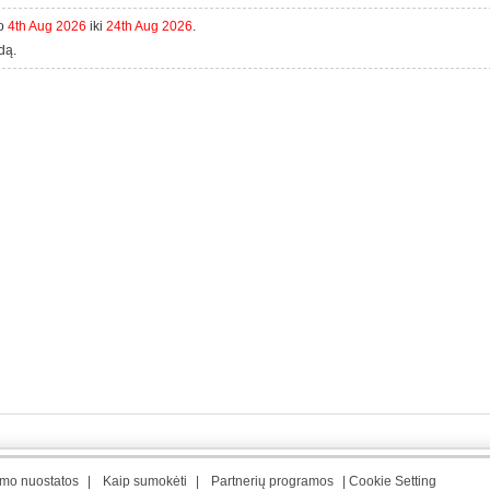
uo
4th Aug 2026
iki
24th Aug 2026
.
dą.
umo nuostatos
|
Kaip sumokėti
|
Partnerių programos
|
Cookie Setting