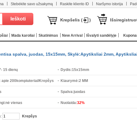
|
|
|
|
ma
Stebėkite savo užsakymą
Raskite kliento ID
Naršymo istorija
Pad
Krepšelis (
)
Išsiregistruo
pšiai
Mada karoliai
Skatinimas
New Arrival
Išvalyti sandėlyje
Kupona
ientisa spalva, juodas, 15x15mm, Skylė:Apytiksliai 2mm, Apytikslia
7- 15 dienų
Dydis:
15x15mm
:
apie 200kompiuteriai/Krepšys
Kiaurymė:
2 MM
s
Spalva:
juodas
gi:
nė vienas
Nuolaida:
32%
s:
Krepšys