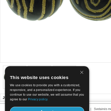
This website uses cookies
We use cookies to provide you with a customized,
responsive, and a personalized experience. If you
continue to use our website, we will assume that you
Jūs taip pat gali patikti
agree to our
Privacy policy.
Apie mus
|
Susisiekite su mumis
|
Terminas mus
|
Svetainės m