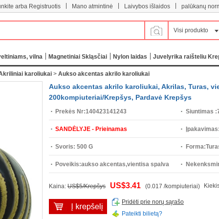
|
|
|
unkite arba Registruotis
Mano atmintinė
Laivybos išlaidos
palūkanų nor
Visi produkto
eltiniams, vilna
Magnetiniai Skląsčiai
Nylon laidas
Juvelyrika raišteliu Kre
Akriliniai karoliukai
>
Aukso akcentas akrilo karoliukai
Aukso akcentas akrilo karoliukai, Akrilas, Turas, v
200kompiuteriai/Krepšys, Pardavė Krepšys
Prekės Nr:
140423141243
Siuntimas :
SANDĖLYJE - Prieinamas
Įpakavimas
Svoris:
500 G
Forma:
Tura
Poveikis:
aukso akcentas,vientisa spalva
Nekenksmin
US$3.41
Kieki
Kaina:
US$5/Krepšys
(0.017 /kompiuteriai)
Pridėti prie norų sąrašo
Pateikti bilietą?