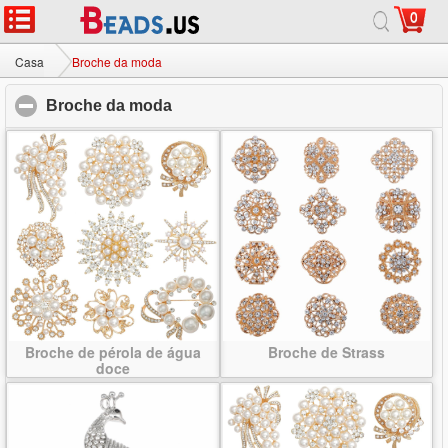
0
Casa
|
Sobre
|
Contate-nos
|
Site completo
© 2026 Milky Way jóias Ltd. Todos os direitos reservados.
Casa
Broche da moda
Broche da moda
click to collapse contents
Broche de pérola de água
Broche de Strass
doce