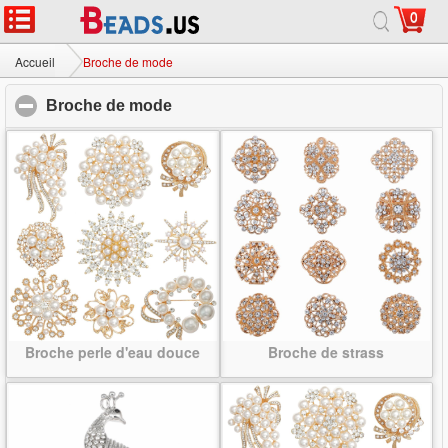
0
Accueil
|
Sur
|
Contactez-nous
|
Site complet
© 2026 Voie lactée bijoux Ltd. Tous droits réservés.
Accueil
Broche de mode
Broche de mode
click to collapse contents
Broche perle d'eau douce
Broche de strass