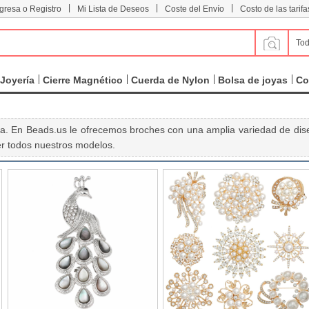
|
|
|
ngresa o Registro
Mi Lista de Deseos
Coste del Envío
Costo de las tarifa
Tod
Joyería
Cierre Magnético
Cuerda de Nylon
Bolsa de joyas
Co
pa. En Beads.us le ofrecemos broches con una amplia variedad de dis
er todos nuestros modelos.