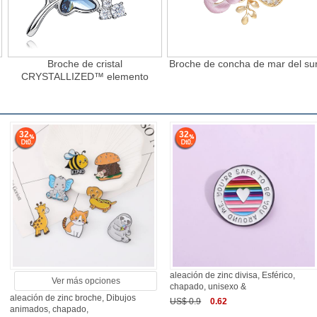
Broche de cristal
Broche de concha de mar del su
CRYSTALLIZED™ elemento
32
32
aleación de zinc divisa, Esférico,
Ver más opciones
chapado, unisexo &
aleación de zinc broche, Dibujos
US$ 0.9
0.62
animados, chapado,