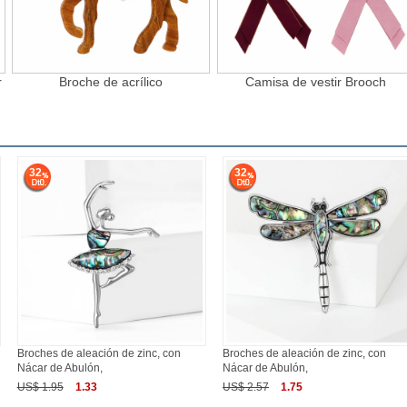
r
Broche de acrílico
Camisa de vestir Brooch
32
32
Broches de aleación de zinc, con
Broches de aleación de zinc, con
Nácar de Abulón,
Nácar de Abulón,
US$ 1.95
1.33
US$ 2.57
1.75