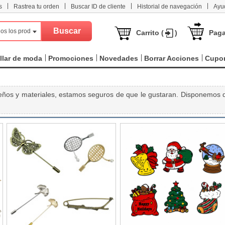
|
|
|
|
s
Rastrea tu orden
Buscar ID de cliente
Historial de navegación
Ayu
os los productos
Carrito (
)
Paga
llar de moda
Promociones
Novedades
Borrar Acciones
Cupo
eños y materiales, estamos seguros de que le gustaran. Disponemos 