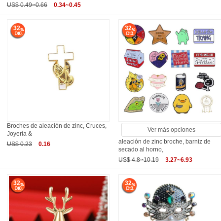
US$ 0.49~0.66
0.34~0.45
32
32
Broches de aleación de zinc, Cruces,
Ver más opciones
Joyería &
aleación de zinc broche, barniz de
US$ 0.23
0.16
secado al horno,
US$ 4.8~10.19
3.27~6.93
32
32