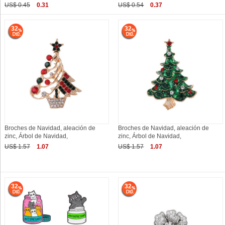
US$ 0.45
0.31
US$ 0.54
0.37
32
32
Broches de Navidad, aleación de
Broches de Navidad, aleación de
zinc, Árbol de Navidad,
zinc, Árbol de Navidad,
US$ 1.57
1.07
US$ 1.57
1.07
32
32