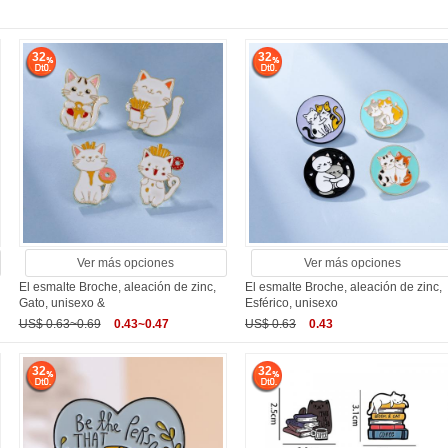
32
32
Ver más opciones
Ver más opciones
El esmalte Broche, aleación de zinc,
El esmalte Broche, aleación de zinc,
Gato, unisexo &
Esférico, unisexo
US$ 0.63~0.69
0.43~0.47
US$ 0.63
0.43
32
32