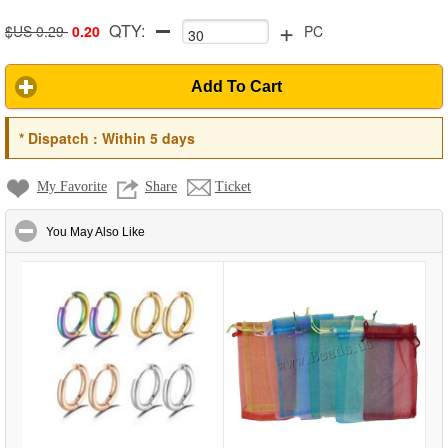
+
QTY:
$US 0.29
0.20
PC
Add To Cart
*
Dispatch :
Within 5 days
My Favorite
Share
Ticket
click to collapse contents
You May Also Like