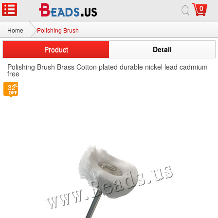
0
Home
Polishing Brush
Product
Detail
Polishing Brush Brass Cotton plated durable nickel lead cadmium
free
32