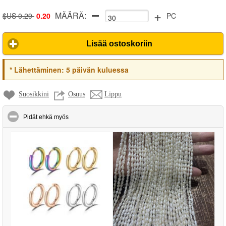
+
MÄÄRÄ:
$US 0.29
0.20
PC
Lisää ostoskoriin
*
Lähettäminen:
5 päivän kuluessa
Suosikkini
Osuus
Lippu
click to collapse contents
Pidät ehkä myös