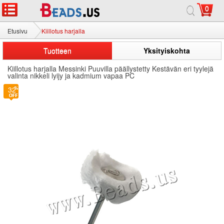
0
Etusivu
Kiillotus harjalla
Tuotteen
Yksityiskohta
Kiillotus harjalla Messinki Puuvilla päällystetty Kestävän eri tyylejä
valinta nikkeli lyijy ja kadmium vapaa PC
32