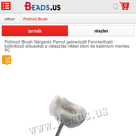
0
otthon
Polírozó Brush
termék
részlet
Polírozó Brush Sárgaréz Pamut galvanizált Fenntartható
különböző stílusokat a választás nikkel ólom és kadmium mentes
PC
32