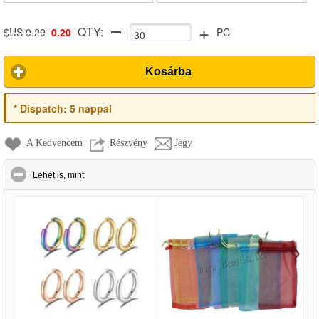
+
QTY:
$US 0.29
0.20
PC
Kosárba
*
Dispatch:
5 nappal
A Kedvencem
Részvény
Jegy
click to collapse contents
Lehet is, mint