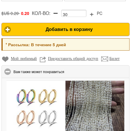
+
КОЛ-ВО:
$US 0.29
0.20
PC
Добавить в корзину
*
Рассылка:
В течение 5 дней
Мой любимый
Предоставить общий доступ
Билет
click to collapse contents
Вам также может понравиться