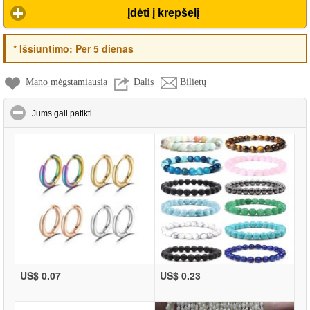
Įdėti į krepšelį
*
Išsiuntimo:
Per 5 dienas
Mano mėgstamiausia
Dalis
Bilietų
click to collapse contents
Jums gali patikti
US$ 0.07
US$ 0.23