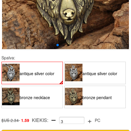
Spalva:
antique silver color
antique silver color
necklace
pendant
bronze necklace
bronze pendant
+
KIEKIS:
$US 2.34
1.59
PC