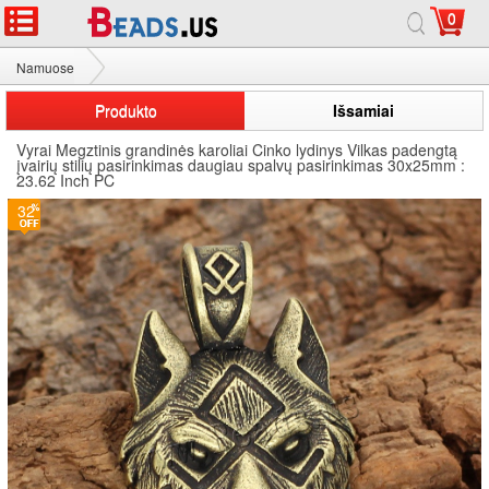
0
Namuose
Vyrai Megztinis grandinės karoliai
Produkto
Išsamiai
Vyrai Megztinis grandinės karoliai Cinko lydinys Vilkas padengtą
įvairių stilių pasirinkimas daugiau spalvų pasirinkimas 30x25mm :
23.62 Inch PC
32