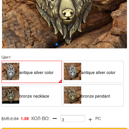
Цвет:
antique silver color
antique silver color
necklace
pendant
bronze necklace
bronze pendant
+
КОЛ-ВО:
$US 2.34
1.59
PC