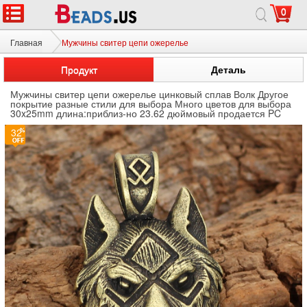
0
Главная
Мужчины свитер цепи ожерелье
Продукт
Деталь
Мужчины свитер цепи ожерелье цинковый сплав Волк Другое
покрытие разные стили для выбора Много цветов для выбора
30x25mm длина:приблиз-но 23.62 дюймовый продается PC
32