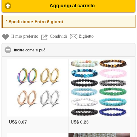
Aggiungi al carrello
*
Spedizione:
Entro 5 giorni
Il mio preferito
Condividi
Biglietto
click to collapse contents
Inoltre come si può
US$ 0.07
US$ 0.23