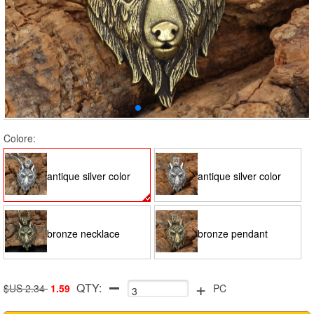
Colore:
antique silver color
antique silver color
necklace
pendant
bronze necklace
bronze pendant
+
QTY:
$US 2.34
1.59
PC