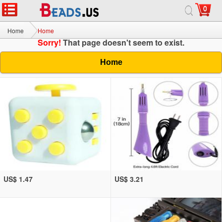
0
Home
Home
Sorry!
That page doesn't seem to exist.
Home
US$ 1.47
US$ 3.21