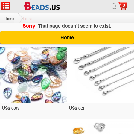
0
Home
Home
Sorry!
That page doesn't seem to exist.
Home
US$ 0.03
US$ 0.2