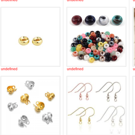
undefined
undefined
u
undefined
undefined
u