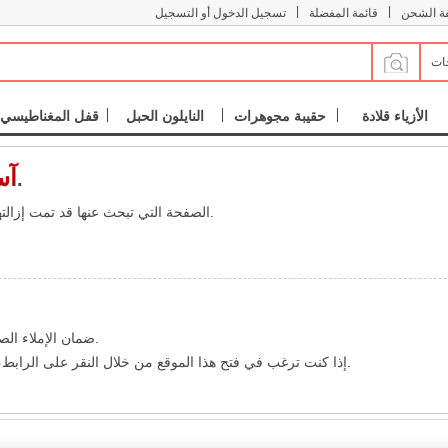
|
|
فة الشحن
قائمة المفضلة
تسجيل الدخول أو التسجيل
جات
الأزياء قلادة
حقيبة مجوهرات
النايلون الحبل
قفل المغناطيسي
آس
لا يبدو أن الصفحة في الوجود.
الصفحة التي تبحث عنها قد تمت إزالتها واسمها قد تغير، ثم هذه الصفحة غير متاحة مؤقتا.
ضمان الإملاء الصحيح وشكل عنوان موقع ويب الذي عرض شريط عنوان المتصفح.
إذا كنت ترغب في فتح هذا الموقع من خلال النقر على الرابط، يرجى الاتصال مع مسؤول وإعلامهم أن شكل الرابط غير صحيح.