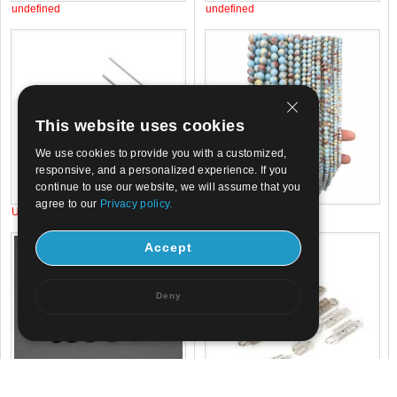
undefined
undefined
This website uses cookies
We use cookies to provide you with a customized,
responsive, and a personalized experience. If you
continue to use our website, we will assume that you
agree to our
Privacy policy.
US$ 0.02
US$ 0.82
Accept
Deny