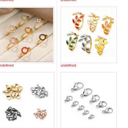
ndefined
undefined
ndefined
undefined