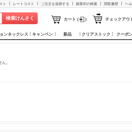
|
|
|
|
|
スト
レートコスト
ご注文を追跡する
顧客IDの検索
閲覧履歴
ヘル
カート (
)
チェックアウ
ョンネックレス
キャンペン
新品
クリアストック
クーポ
せん。