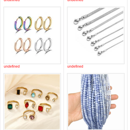
undefined
undefined
undefined
undefined