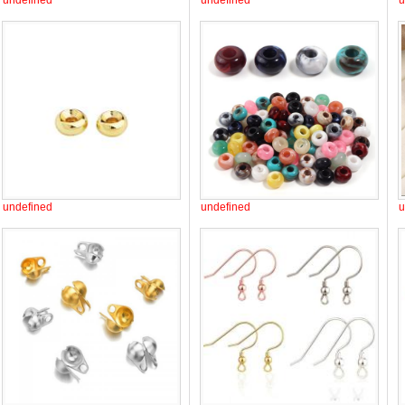
undefined
undefined
u
undefined
undefined
u