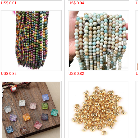
US$ 0.01
US$ 0.04
U
US$ 0.82
US$ 0.82
U