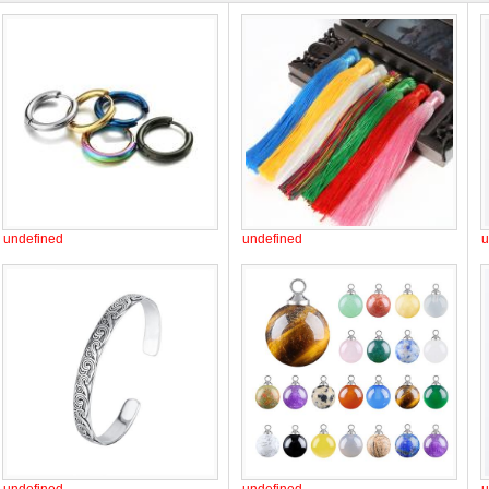
undefined
undefined
u