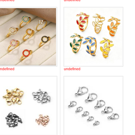
ndefined
undefined
ndefined
undefined