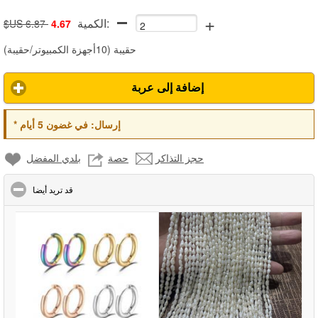
+
الكمية:
$US 6.87
4.67
حقيبة
(
10أجهزة الكمبيوتر/حقيبة
)
إضافة إلى عربة
إرسال:
في غضون 5 أيام
*
حجز التذاكر
حصة
بلدي المفضل
click to collapse contents
قد تريد أيضا